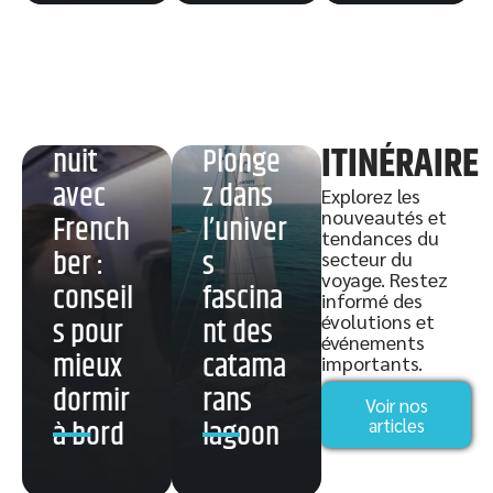
Vol de
ITINÉRAIRE
nuit
Plonge
avec
z dans
Explorez les
nouveautés et
French
l’univer
Distanc
tendances du
ber :
s
secteur du
e from
voyage. Restez
conseil
fascina
Los
informé des
évolutions et
s pour
nt des
Angele
événements
mieux
catama
importants.
s to San
dormir
rans
Francis
Voir nos
à bord
lagoon
articles
Bagage
co
cabine
californ