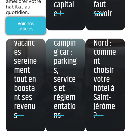
améliorer votre
capital
faut
Louer
belle
habitat au
e !
savoir
quotidien.
sa
Village
aux
maison
Leucat
portes
Voir nos
articles
de
e en
du
vacanc
campin
Nord :
es
g-car :
comme
sereine
parking
nt
ment
s,
choisir
tout en
service
votre
boosta
s et
hôtel à
nt ses
réglem
Saint-
revenu
entatio
Jérôme
s
ns
?