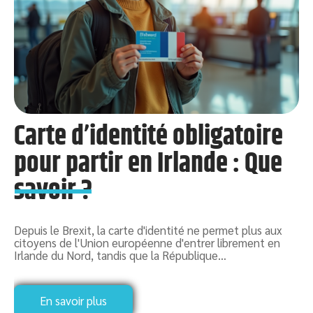
Carte d’identité obligatoire
pour partir en Irlande : Que
savoir ?
Depuis le Brexit, la carte d'identité ne permet plus aux
citoyens de l'Union européenne d'entrer librement en
Irlande du Nord, tandis que la République
…
e
L
p
…
m
En savoir plus