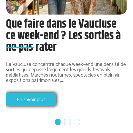
Que faire dans le Vaucluse
ce week-end ? Les sorties à
ne pas rater
Le Vaucluse concentre chaque week-end une densité de
L
sorties qui dépasse largement les grands festivals
q
médiatisés. Marchés nocturnes, spectacles en plein air,
p
expositions patrimoniales,
…
En savoir plus