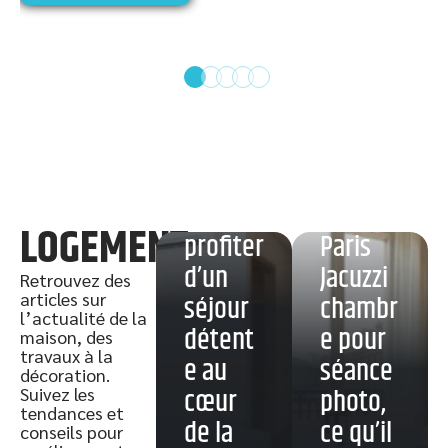
Hôtel
spa à
Paris
dans le
9ᵉ :
Hôtel
LOGEMENT
profiter
Paris
d’un
Jacuzzi
Retrouvez des
articles sur
séjour
chambr
l’actualité de la
détent
e pour
maison, des
travaux à la
e au
séance
décoration.
cœur
photo,
Suivez les
Échapp
tendances et
de la
ce qu’il
ée
conseils pour