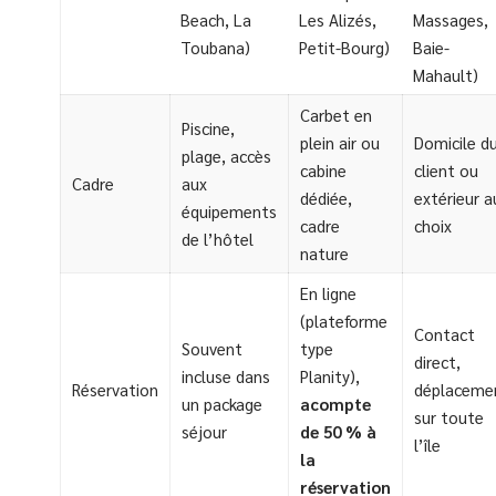
Beach, La
Les Alizés,
Massages,
Toubana)
Petit-Bourg)
Baie-
Mahault)
Carbet en
Piscine,
plein air ou
Domicile d
plage, accès
cabine
client ou
Cadre
aux
dédiée,
extérieur a
équipements
cadre
choix
de l’hôtel
nature
En ligne
(plateforme
Contact
Souvent
type
direct,
incluse dans
Planity),
Réservation
déplaceme
un package
acompte
sur toute
séjour
de 50 % à
l’île
la
réservation