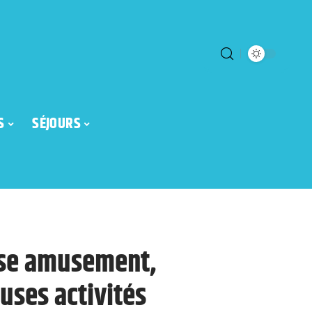
S
SÉJOURS
ose amusement,
uses activités