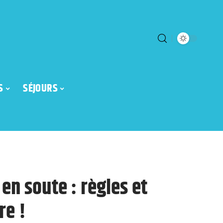
S
SÉJOURS
en soute : règles et
re !