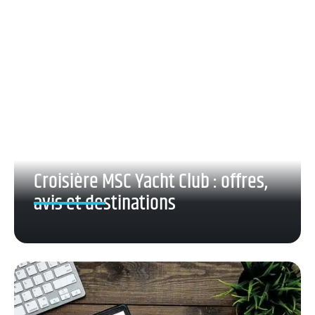
Croisière MSC Yacht Club : offres,
avis et destinations