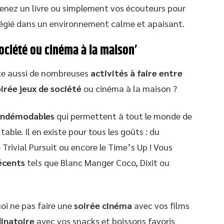
renez un livre ou simplement vos écouteurs pour
légié dans un environnement calme et apaisant.
société ou cinéma à la maison’
iste aussi de nombreuses
activités à faire entre
irée jeux de société
ou cinéma à la maison ?
 indémodables
qui permettent à tout le monde de
le. Il en existe pour tous les goûts : du
Trivial Pursuit ou encore le Time’s Up ! Vous
récents
tels que Blanc Manger Coco, Dixit ou
uoi ne pas faire une
soirée cinéma
avec vos films
dinatoire
avec vos snacks et boissons favoris