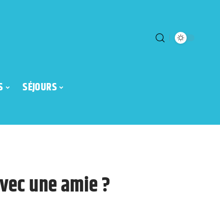
S
SÉJOURS
 avec une amie ?