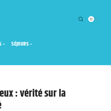
S
SÉJOURS
ux : vérité sur la
é