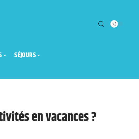
S
SÉJOURS
tivités en vacances ?