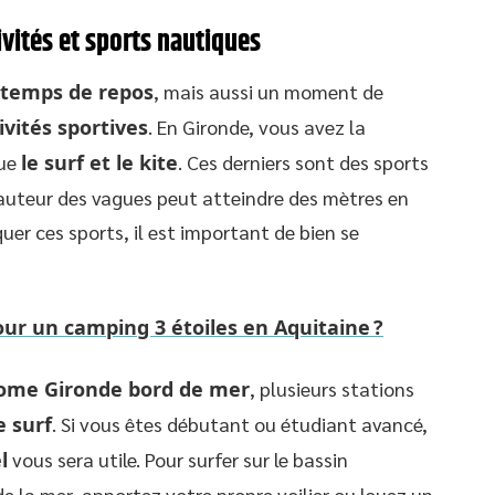
ivités et sports nautiques
temps de repos
, mais aussi un moment de
ivités sportives
. En Gironde, vous avez la
que
le surf et le kite
. Ces derniers sont des sports
hauteur des vagues peut atteindre des mètres en
uer ces sports, il est important de bien se
ur un camping 3 étoiles en Aquitaine ?
home Gironde bord de mer
, plusieurs stations
e surf
. Si vous êtes débutant ou étudiant avancé,
l
vous sera utile. Pour surfer sur le bassin
e la mer, apportez votre propre voilier ou louez un