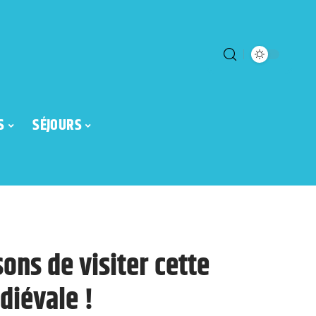
S
SÉJOURS
sons de visiter cette
diévale !